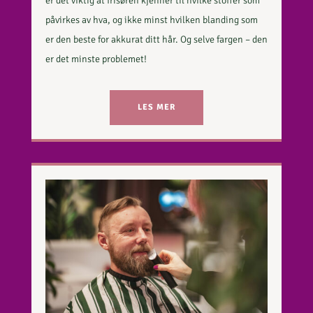
er det viktig at frisøren kjenner til hvilke stoffer som
påvirkes av hva, og ikke minst hvilken blanding som
er den beste for akkurat ditt hår. Og selve fargen – den
er det minste problemet!
LES MER