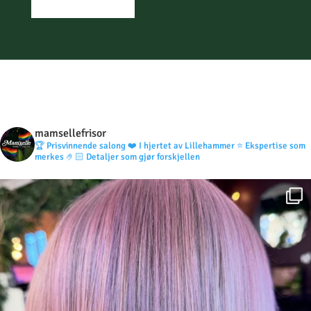
mamsellefrisor
🏆 Prisvinnende salong
❤️ I hjertet av Lillehammer
⭐️ Ekspertise som
merkes
🤌🏻 Detaljer som gjør forskjellen