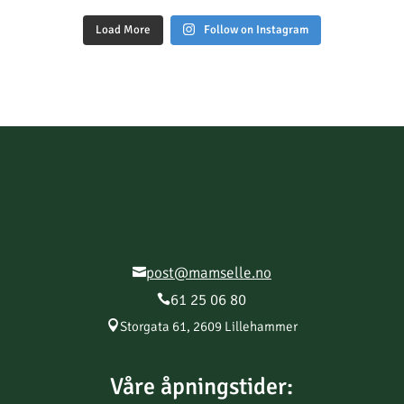
Load More
Follow on Instagram
post@mamselle.no

61 25 06 80


Storgata 61, 2609 Lillehammer
Våre åpningstider: